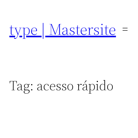
Pular
para
type | Mastersite
o
conteúdo
Tag:
acesso rápido