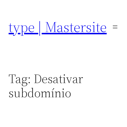
Pular
para
type | Mastersite
o
conteúdo
Tag:
Desativar
subdomínio