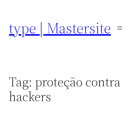
Pular
para
type | Mastersite
o
conteúdo
Tag:
proteção contra
hackers