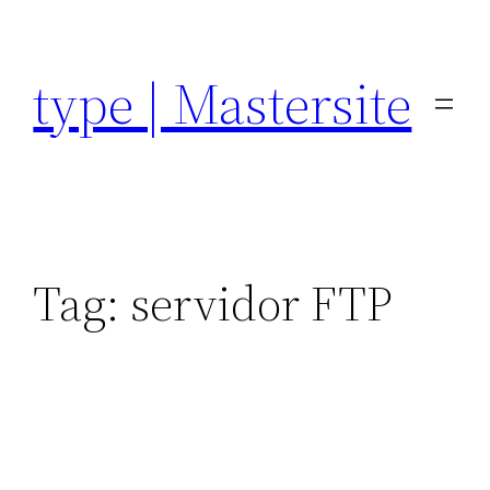
Pular
para
type | Mastersite
o
conteúdo
Tag:
servidor FTP