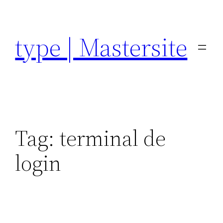
Pular
para
type | Mastersite
o
conteúdo
Tag:
terminal de
login